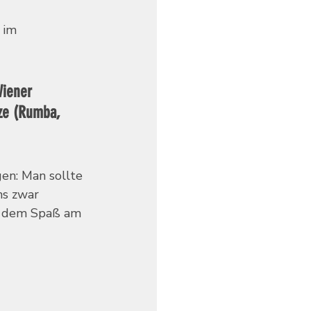
 im 
Wiener 
nze (Rumba, 
en: Man sollte 
ns zwar 
n dem Spaß am 