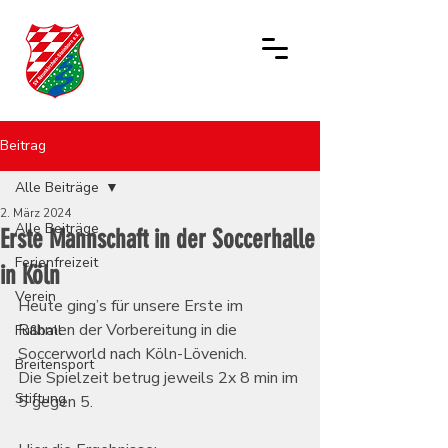
Beitrag
Alle Beiträge
2. März 2024
Alle Beiträge
Erste Mannschaft in der Soccerhalle
Ferienfreizeit
in Köln
Verein
Heute ging’s für unsere Erste im 
Rahmen der Vorbereitung in die 
Fußball
Soccerworld nach Köln-Lövenich.
Breitensport
Die Spielzeit betrug jeweils 2x 8 min im 
Stiftung
5 gegen 5.