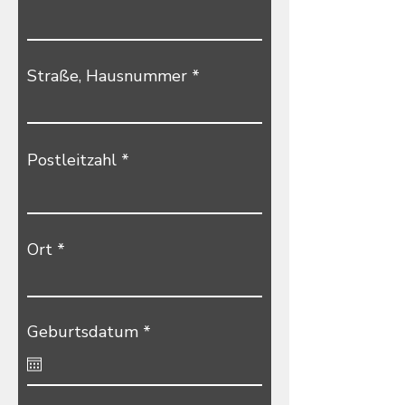
Straße, Hausnummer
Postleitzahl
Ort
r
Geburtsdatum
*
e
q
u
i