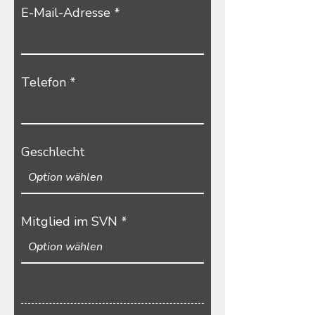
r
E-Mail-Adresse
e
d
Telefon
Geschlecht
Mitglied im SVN