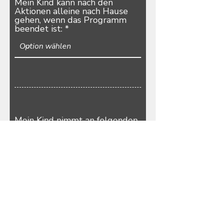
Mein Kind kann nach den
Aktionen alleine nach Hause
gehen, wenn das Programm
beendet ist:
Mein Kind nimmt an folgenden
Aktionen teil (Kosten
Mitglied/Nichtmitglied):
03.07.26: Kletterpark Mayen (10€ / 20€)
08.07.26: Rallye für kleine Naturdetektive (0€ /
5€)
10.07.26: Wanderung zum Wildpark (0€ / 5€)
20.07.26: Schwimmen Cascade (0€ / 5€)
22.07.26: Gute Laune Grill- und Cocktailparty (0€
/ 5€)
28.07.26: Salto Koblenz (5€ / 15€)
05.08.26: Naturerlebnishof Vulkaneifel (5€ / 15€)
07.08.26: Straußenfarm und Werksverkauf Haribo