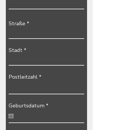
Straße
Stadt
Postleitzahl
r
Geburtsdatum
*
e
q
u
i