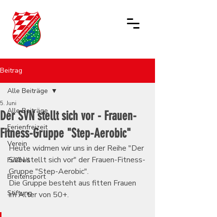
Beitrag
Alle Beiträge
5. Juni
Alle Beiträge
Der SVN stellt sich vor - Frauen-
Ferienfreizeit
Fitness-Gruppe "Step-Aerobic"
Verein
Heute widmen wir uns in der Reihe "Der 
SVN stellt sich vor" der Frauen-Fitness-
Fußball
Gruppe "Step-Aerobic".
Breitensport
Die Gruppe besteht aus fitten Frauen 
Stiftung
im Alter von 50+.