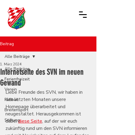
Beitrag
Alle Beiträge
1. März 2024
Alle Beiträge
Internetseite des SVN im neuen
Ferienfreizeit
Gewand
Verein
Liebe Freunde des SVN, wir haben in 
den letzten Monaten unsere 
Fußball
Homepage überarbeitet und 
Breitensport
neugestaltet. Herausgekommen ist 
Stiftung
dabei 
diese Seite
, auf der wir euch 
zukünftig rund um den SVN informieren 