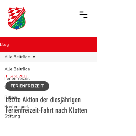
Blog
Alle Beiträge
Alle Beiträge
1. Sept. 2023
Ferienfreizeit
FERIENFREIZEIT
Verein
Fußball
Letzte Aktion der diesjährigen
Breitensport
Ferienfreizeit-Fahrt nach Klotten
Stiftung